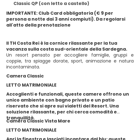
Classic QP (con letto a castello)
IMPORTANTE: Club Card obbligatoria (€ 9 per
persona a notte dai 3 anni compiuti). Da regolarsi
all'atto della prenotazione
Il TH Costa Rei è la cornice rilassante per la tua
vacanza sulla costa sud-orientale della Sardegna.
Un resort pensato per accogliere famiglie, gruppi e
coppie, tra spiagge dorate, sport, animazione e natura
incontaminata.
Camera Classic
LETTO MATRIMONIALE
Accoglienti e funzionali, queste camere offrono un
unico ambiente con bagno privato e un patio
riservato che si apre sui vialetti del Resort. Una
soluzione rilassante, per chi cerca comodità e
tranquillità.
Camera Classic Vista Mare
LETTO MATRIMONIALE
Apri la finestra e lasciati incantare dal blu: queste