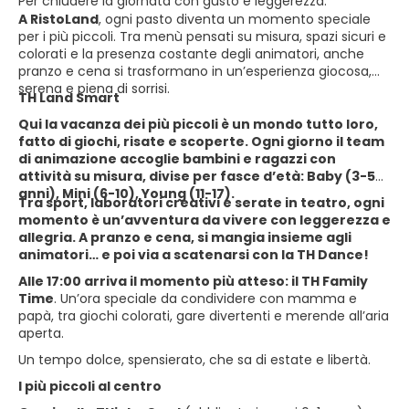
Per chiudere la giornata con gusto e leggerezza.
A RistoLand
, ogni pasto diventa un momento speciale
per i più piccoli. Tra menù pensati su misura, spazi sicuri e
colorati e la presenza costante degli animatori, anche
pranzo e cena si trasformano in un’esperienza giocosa,
serena e piena di sorrisi.
TH Land Smart
Qui la vacanza dei più piccoli è un mondo tutto loro,
fatto di giochi, risate e scoperte. Ogni giorno il team
di animazione accoglie bambini e ragazzi con
attività su misura, divise per fasce d’età: Baby (3-5
anni), Mini (6-10), Young (11-17).
Tra sport, laboratori creativi e serate in teatro, ogni
momento è un’avventura da vivere con leggerezza e
allegria. A pranzo e cena, si mangia insieme agli
animatori… e poi via a scatenarsi con la TH Dance!
Alle 17:00 arriva il momento più atteso: il TH Family
Time
. Un’ora speciale da condividere con mamma e
papà, tra giochi colorati, gare divertenti e merende all’aria
aperta.
Un tempo dolce, spensierato, che sa di estate e libertà.
I più piccoli al centro