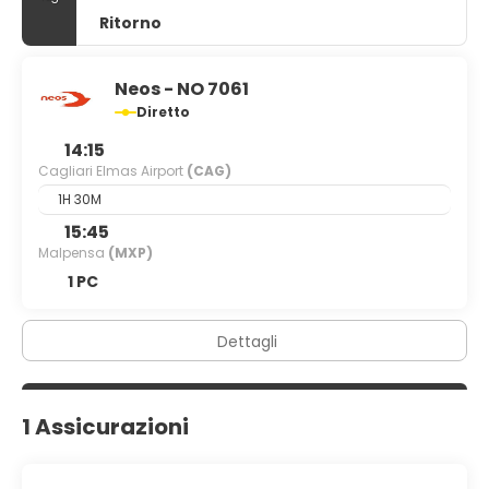
Ritorno
Neos - NO 7061
Diretto
14:15
Cagliari Elmas Airport
(CAG)
1H 30M
15:45
Malpensa
(MXP)
1 PC
Dettagli
1 Assicurazioni