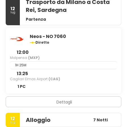
Trasporto da Milano a Costa
12
Rei, Sardegna
lug
Partenza
Neos - NO 7060
Diretto
12:00
Malpensa
(MXP)
1H 25M
13:25
Cagliari Elmas Airport
(CAG)
1 PC
Dettagli
12
Alloggio
7 Notti
lug