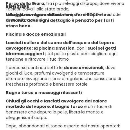
Parco della Giara
, tra i più selvaggi d’Europa, dove vivono
BENESSERE
i celebri cavalli allo stato brado;
Villaggio nuragico di Barumini
, sito UNESCO e custode
Lasciati avvolgere da un’atmosfera di quiete e
di un’antica civiltà.
armonia, dove ogni dettaglio è pensato per farti
stare bene.
Piscina e docce emozionali
Lasciati cullare dal suono dell’acqua e dal tepore
avvolgente: la piscina emotion
, con i
suoi sei getti
idromassaggianti
, è il posto giusto per sciogliere ogni
tensione e ritrovare il tuo ritmo.
Il percorso continua sotto le
docce emozionali
, dove
giochi di luce, profumi avvolgenti e temperature
alternate risvegliano i sensi e regalano una sensazione di
freschezza profonda e benessere totale.
Bagno turco e massaggi rilassanti
Chiudi gli occhi e lasciati avvolgere dal calore
morbido del vapore: il bagno turco
è un rituale di
benessere che depura la pelle, libera la mente e
alleggerisce il corpo.
Dopo, abbandonati al tocco esperto dei nostri operatori: