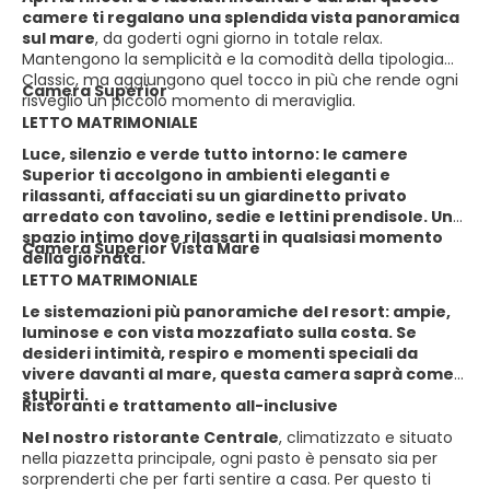
camere ti regalano una splendida vista panoramica
sul mare
, da goderti ogni giorno in totale relax.
Mantengono la semplicità e la comodità della tipologia
Classic, ma aggiungono quel tocco in più che rende ogni
Camera Superior
risveglio un piccolo momento di meraviglia.
LETTO MATRIMONIALE
Luce, silenzio e verde tutto intorno: le camere
Superior ti accolgono in ambienti eleganti e
rilassanti, affacciati su un giardinetto privato
arredato con tavolino, sedie e lettini prendisole. Uno
spazio intimo dove rilassarti in qualsiasi momento
Camera Superior Vista Mare
della giornata.
LETTO MATRIMONIALE
Le sistemazioni più panoramiche del resort: ampie,
luminose e con vista mozzafiato sulla costa. Se
desideri intimità, respiro e momenti speciali da
vivere davanti al mare, questa camera saprà come
stupirti.
Ristoranti e trattamento all-inclusive
Nel nostro ristorante Centrale
, climatizzato e situato
nella piazzetta principale, ogni pasto è pensato sia per
sorprenderti che per farti sentire a casa. Per questo ti