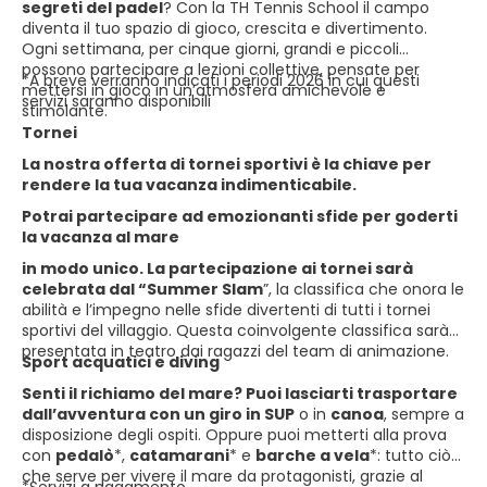
segreti del padel
? Con la TH Tennis School il campo
diventa il tuo spazio di gioco, crescita e divertimento.
Ogni settimana, per cinque giorni, grandi e piccoli
possono partecipare a lezioni collettive, pensate per
*A breve verranno indicati i periodi 2026 in cui questi
mettersi in gioco in un’atmosfera amichevole e
servizi saranno disponibili
stimolante.
Tornei
La nostra offerta di tornei sportivi è la chiave per
rendere la tua vacanza indimenticabile.
Potrai partecipare ad emozionanti sfide per goderti
la vacanza al mare
in modo unico. La partecipazione ai tornei sarà
celebrata dal “Summer Slam
”, la classifica che onora le
abilità e l’impegno nelle sfide divertenti di tutti i tornei
sportivi del villaggio. Questa coinvolgente classifica sarà
presentata in teatro dai ragazzi del team di animazione.
Sport acquatici e diving
Senti il richiamo del mare? Puoi lasciarti trasportare
dall’avventura con un giro in SUP
o in
canoa
, sempre a
disposizione degli ospiti. Oppure puoi metterti alla prova
con
pedalò
*,
catamarani
* e
barche a vela
*: tutto ciò
che serve per vivere il mare da protagonisti, grazie al