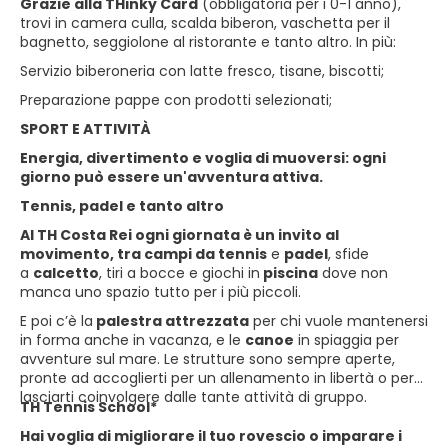
Grazie alla THinky Card
(obbligatoria per i 0-1 anno),
trovi in camera culla, scalda biberon, vaschetta per il
bagnetto, seggiolone al ristorante e tanto altro. In più:
Servizio biberoneria con latte fresco, tisane, biscotti;
Preparazione pappe con prodotti selezionati;
SPORT E ATTIVITÀ
Energia, divertimento e voglia di muoversi: ogni
giorno può essere un'avventura attiva.
Tennis, padel e tanto altro
Al TH Costa Rei ogni giornata è un invito al
movimento, tra campi da tennis
e
padel
, sfide
a
calcetto
, tiri a bocce e giochi in
piscina
dove non
manca uno spazio tutto per i più piccoli.
E poi c’è la
palestra attrezzata
per chi vuole mantenersi
in forma anche in vacanza, e le
canoe
in spiaggia per
avventure sul mare. Le strutture sono sempre aperte,
pronte ad accoglierti per un allenamento in libertà o per
lasciarti coinvolgere dalle tante attività di gruppo.
TH Tennis School*
Hai voglia di migliorare il tuo rovescio o imparare i