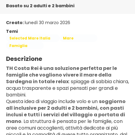
Basato su 2 adulti e 2 bambini
Creato:
lunedì 30 marzo 2026
Temi
Selected Mare Italia
Mare
Famiglia
Descrizione
TH Costa Rei è una soluzione perfetta per le 
famiglie che vogliono vivere il mare della 
Sardegna in totale relax
: spiagge di sabbia chiara, 
acqua trasparente e spazi pensati per grandi e 
bambini.
Questa idea di viaggio include volo e un 
soggiorno 
all inclusive
per 2 adulti e 2 bambini, con pasti 
inclusi e tutti i servizi del villaggio a portata di 
mano
. La struttura è pensata per le famiglie, con 
aree comuni accoglienti, attività dedicate ai più 
piccoli e la comodità di avere tutto organizzato, dal 