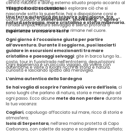
*Servizi a pagamento
centro nautico e diving esterno situato proprio accanto al
Villaggio. E se il tuo desiderio è esplorare ciò che si
TERRITORIO ED ESCURSIONI
nasconde sotto la superficie, hai a disposizione corsi e
Una terra autentica da scoprire ogni giorno, tra
uscite guidate di
immersione*
,
snorkeling*
o
apnea
*.
natura selvaggia, mare cristallino e storia millenaria.
Fondali limpidi, natura selvaggia e silenzi profondi ti
regaleranno un’esperienza che rimane nel cuore.
Esperienze tra mare e terra
Ogni giorno è l’occasione giusta per partire
all’avventura. Durante il soggiorno, puoi lasciarti
guidare in escursioni emozionanti tra mare
cristallino e paesaggi selvaggi
: gite in barca lungo la
costa, tour in fuoristrada nell’entroterra, degustazioni
Ogni esperienza è un piccolo viaggio, da vivere con
autentiche e visite a luoghi ricchi di storia e natura.
curiosità e lasciando spazio alla meraviglia.
L’anima autentica della Sardegna
Se hai voglia di scoprire l’anima più vera dell’isola
, ci
sono luoghi che parlano di natura, storia e meraviglia ad
ogni passo. Ecco alcune
mete da non perdere
durante
la tua vacanza:
Cagliari
, capoluogo affacciato sul mare, ricco di storia e
atmosfera;
Isola di Serpentara
, nell’area marina protetta di Capo
Carbonara, con calette da sogno e scogliere mozzafiato;