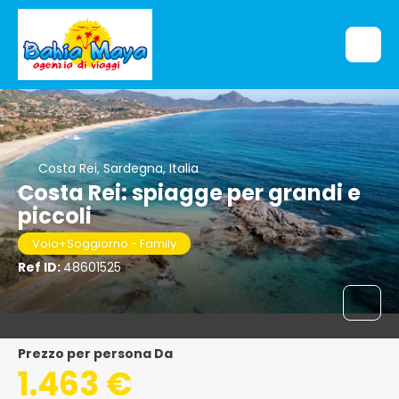
Costa Rei, Sardegna, Italia
Costa Rei: spiagge per grandi e
piccoli
Volo+Soggiorno - Family
Ref ID:
48601525
Prezzo per persona Da
1.463 €