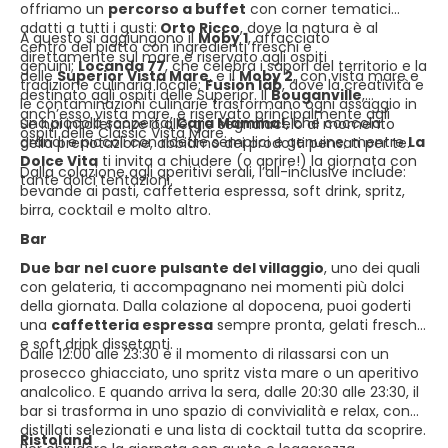
offriamo un
percorso a buffet
con corner tematici
adatti a tutti i gusti:
Orto Ricco
, dove la natura è al
A questo si aggiungono il
Moby 1
, affacciato
centro del piatto con ingredienti freschi e
direttamente sul mare e riservato agli ospiti
genuini;
Locanda 77
, che celebra i sapori del territorio e la
delle
Superior Vista Mare
, e il
Moby 2
, con vista mare e
tradizione culinaria locale;
Fusion lab
, dove la creatività e
destinato agli ospiti delle Superior. Il
Bouganville
,
le contaminazioni culinarie trasformano ogni assaggio in
anch’esso vista mare, è riservato principalmente agli
una piccola scoperta;
Cara Mamma!
, che coccola
Se hai intolleranze o allergie segnalacelo al momento
ospiti delle Classic Vista Mare.
grandi e piccoli con ricette semplici e genuine; mentre
La
della prenotazione, abbiamo dei prodotti pensati per te.
Dolce Vita
ti invita a chiudere (o aprire!) la giornata con
Dalla colazione agli aperitivi serali, l’all-inclusive include:
tante dolci tentazioni.
bevande ai pasti, caffetteria espressa, soft drink, spritz,
birra, cocktail e molto altro.
Bar
Due bar nel cuore pulsante del villaggio
, uno dei quali
con gelateria, ti accompagnano nei momenti più dolci
della giornata. Dalla colazione al dopocena, puoi goderti
una
caffetteria espressa
sempre pronta, gelati freschi
e soft drink dissetanti.
Dalle 12:00 alle 23:30 è il momento di rilassarsi con un
prosecco ghiacciato, uno spritz vista mare o un aperitivo
analcolico. E quando arriva la sera, dalle 20:30 alle 23:30, il
bar si trasforma in uno spazio di convivialità e relax, con
distillati selezionati e una lista di cocktail tutta da scoprire.
Ristoland