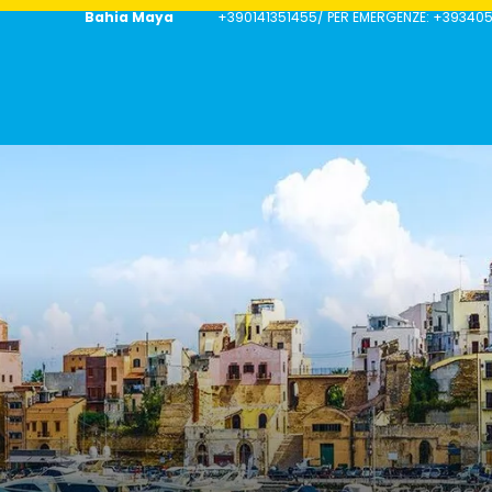
Bahia Maya
+390141351455/ PER EMERGENZE: +39340