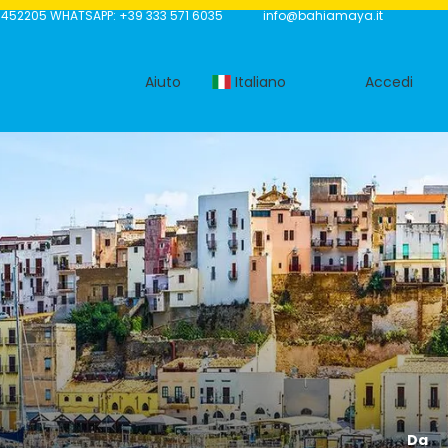
5452205 WHATSAPP: +39 333 571 6035
info@bahiamaya.it
Aiuto
Italiano
Accedi
Da