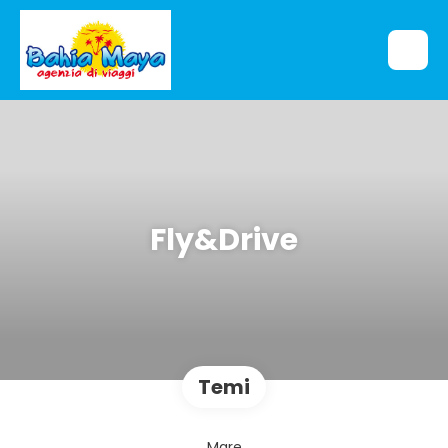
Fly&Drive
Temi
Mare